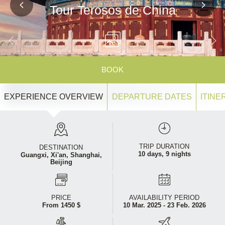
Tour Terosos de China
BOOK
EXPERIENCE OVERVIEW
DEPARTURE DATES
ITINE
TRIP DURATION
DESTINATION
10 days, 9 nights
Guangxi,
Xi'an,
Shanghai,
Beijing
PRICE
AVAILABILITY PERIOD
From 1450 $
10 Mar. 2025 - 23 Feb. 2026