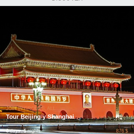
JOIN IN GROUPS, ALL
Tour Beijing y Shanghai
6
days ,
5
nights
876 $