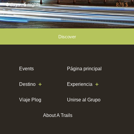
6
days ,
5
nights
876 $
Discover
Events
Página principal
Destino
Experiencia
Viaje Plog
Unirse al Grupo
About A Trails