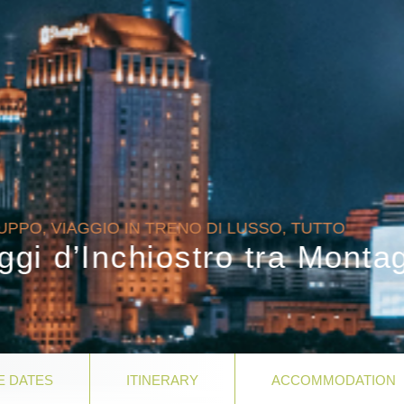
LUSSO, TUTTO
 tra Montagne e
E DATES
ITINERARY
ACCOMMODATION