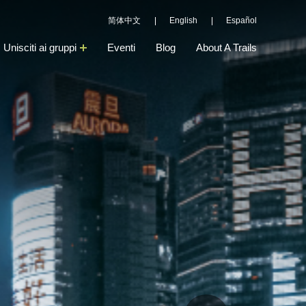
简体中文
English
Español
Unisciti ai gruppi
Eventi
Blog
About A Trails