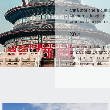
Città storiche e cultu
Numerosi luoghi di i
prosperità economic
Xi’an
Capoluogo della prov
prima delle Quattro A
Cina prescelta da be
Città cosmopolita