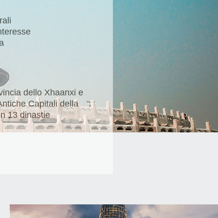
rali
nteresse
a
incia dello Xhaanxi e
ntiche Capitali della
n 13 dinastie