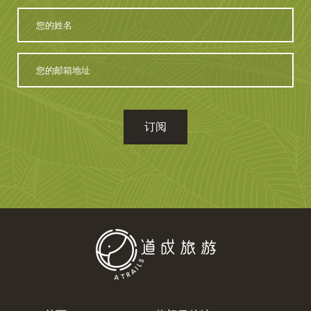
您
的
姓
名
您
的
邮
箱
地
址