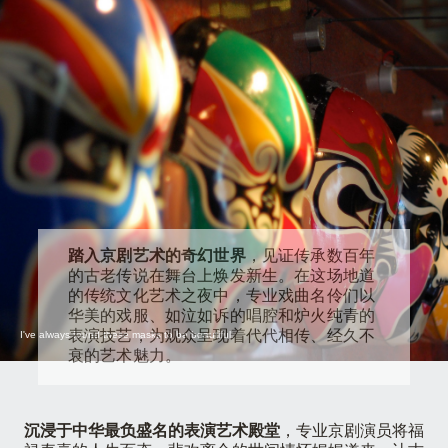
踏入京剧艺术的奇幻世界
，见证传承数百年
的古老传说在舞台上焕发新生。在这场地道
的传统文化艺术之夜中，专业戏曲名伶们以
华美的戏服、如泣如诉的唱腔和炉火纯青的
表演技艺，为观众呈现着代代相传、经久不
I've always found these masks to be beautiful.
衰的艺术魅力。
沉浸于中华最负盛名的表演艺术殿堂
，专业京剧演员将福