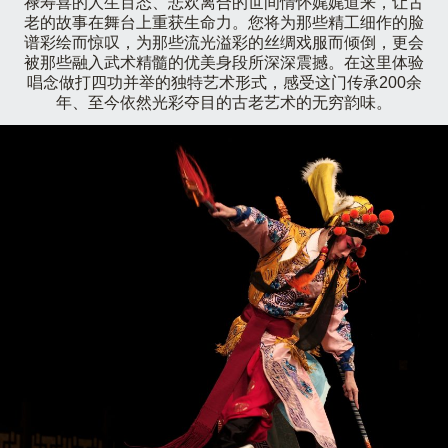
禄寿喜的人生百态、悲欢离合的世间情怀娓娓道来，让古
老的故事在舞台上重获生命力。您将为那些精工细作的脸
谱彩绘而惊叹，为那些流光溢彩的丝绸戏服而倾倒，更会
被那些融入武术精髓的优美身段所深深震撼。在这里体验
唱念做打四功并举的独特艺术形式，感受这门传承200余
年、至今依然光彩夺目的古老艺术的无穷韵味。