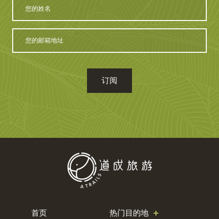
的
姓
名
您
的
邮
箱
地
址
首页
热门目的地