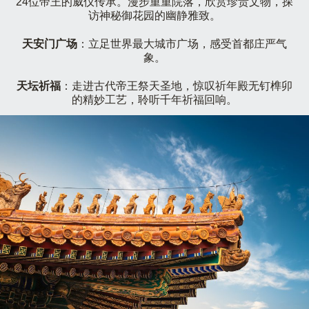
24位帝王的威仪传承。漫步重重院落，欣赏珍贵文物，探
访神秘御花园的幽静雅致。
天安门广场
：立足世界最大城市广场，感受首都庄严气
象。
天坛祈福
：走进古代帝王祭天圣地，惊叹祈年殿无钉榫卯
的精妙工艺，聆听千年祈福回响。