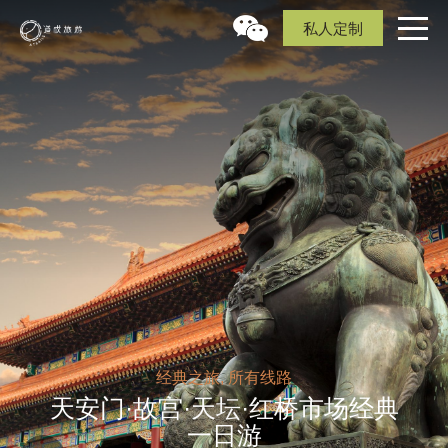
私人定制
经典之旅, 所有线路
天安门·故宫·天坛·红桥市场经典
一日游