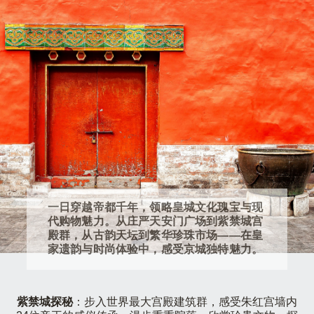
一日穿越帝都千年，领略皇城文化瑰宝与现
代购物魅力。从庄严天安门广场到紫禁城宫
殿群，从古韵天坛到繁华珍珠市场——在皇
家遗韵与时尚体验中，感受京城独特魅力。
紫禁城探秘
：步入世界最大宫殿建筑群，感受朱红宫墙内