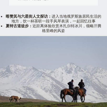
喀赞其与六星街⼈⽂探访：
进⼊当地俄罗斯族居⺠⽣活的
地⽅，饮⼀杯茶听⼀段⼿⻛琴表演，⼀起回忆往事
夏特古道徒步：
近距离体验欣赏木扎尔特冰川，领略汗腾
格里峰的风姿