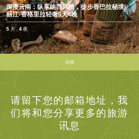
深度云南：纵享纳西风情，徒步香巴拉秘境|
丽江-香格里拉轻奢5天4晚
5
天 ,
4
夜
详情
请留下您的邮箱地址，我
们将和您分享更多的旅游
讯息