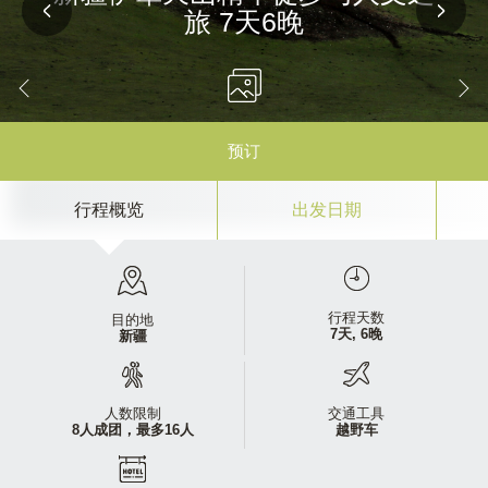
旅 7天6晚
预订
行程概览
出发日期
行程天数
目的地
7天, 6晚
新疆
人数限制
交通工具
8人成团，最多16人
越野车