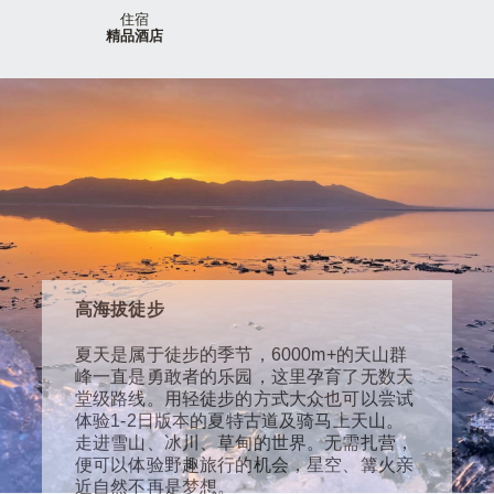
住宿
精品酒店
高海拔徒步
夏天是属于徒步的季节，6000m+的天⼭群
峰⼀直是勇敢者的乐园，这⾥孕育了⽆数天
堂级路线。⽤轻徒步的⽅式⼤众也可以尝试
体验1-2⽇版本的夏特古道及骑⻢上天⼭。
⾛进雪⼭、冰川、草甸的世界。⽆需扎营，
便可以体验野趣旅⾏的机会，星空、篝⽕亲
近⾃然不再是梦想。