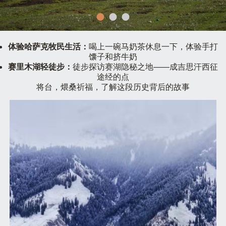
体验哈萨克牧民生活：
喝上⼀碗⻢奶茶休息⼀下，体验⼿打
馕⼦和挤⽜奶
赛里木湖轻徒步：
徒步探访赛湖隐秘之地——成吉思汗西征
途经的点
将台，煨桑祈福，了解这段历史背后的故事