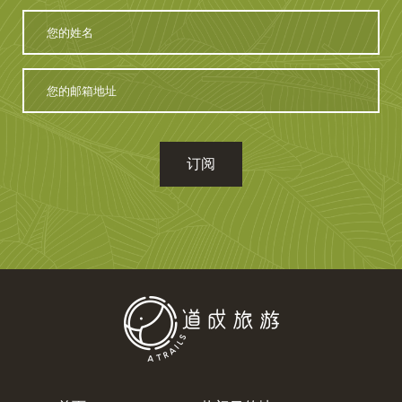
您
的
姓
名
您
的
邮
箱
地
址