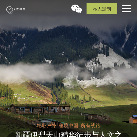
私人定制
精彩户外, 秘境中国, 所有线路
新疆伊犁天⼭精华徒步与⼈⽂之