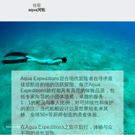
住宿
aqua河轮
Aqua Expeditions迎合现代冒险者在寻求最
佳巡航目的地的活跃探险。每次Aqua
Expeditions旅程都具有高度的体验品质，包
括专家向导的小团体游览，卓越的服务，
1：1的船员与客人比例，对可持续性和保护
的关注，当代船舶设计以及世界知名米其
林、全球50+等厨师创造的美食体验。
在Aqua Expeditions之旅中航行，体验与众
free diving girl and manatee in deep sea. two mermaid.
不同的游轮冒险。