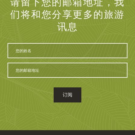
请留下您的邮箱地址，我
们将和您分享更多的旅游
讯息
您
的
姓
名
您
的
邮
箱
地
址