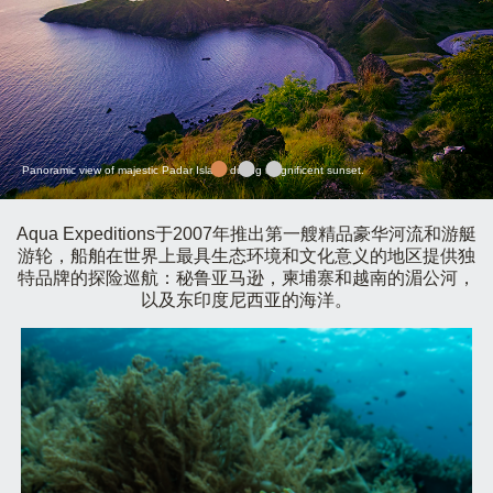
Panoramic view of majestic Padar Island during magnificent sunset.
Aqua Expeditions于2007年推出第一艘精品豪华河流和游艇
游轮，船舶在世界上最具生态环境和文化意义的地区提供独
特品牌的探险巡航：秘鲁亚马逊，柬埔寨和越南的湄公河，
以及东印度尼西亚的海洋。