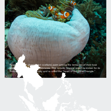
False clownfish (Amphiprion ocellaris) swim among the tentacles of their host
anemone in Raja Ampat, Indonesia. This remote, tropical region is known for its
incredible marine biodiversity and is called the "heart of the Coral Triangle."