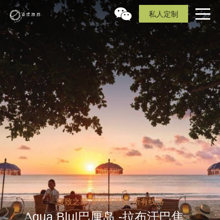
私人定制
极致之旅, 邮轮&游艇, 所有线路
Aqua Blu|巴厘岛 -拉布汗巴焦，