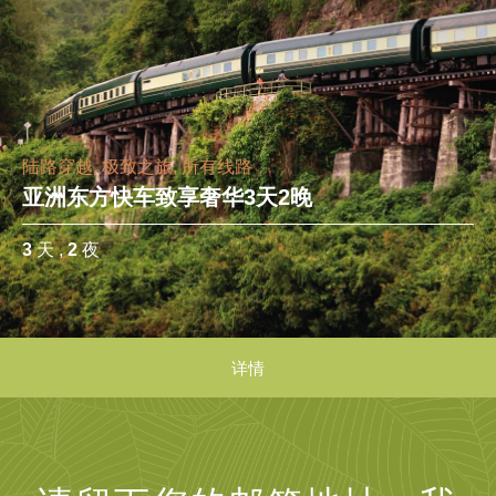
陆路穿越, 极致之旅, 所有线路
亚洲东方快车致享奢华3天2晚
3
天 ,
2
夜
详情