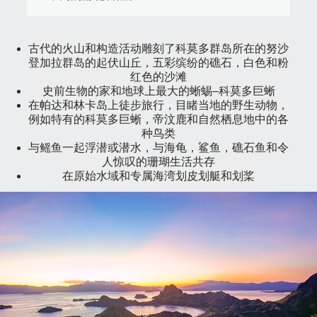
古代的火山和构造活动雕刻了科莫多群岛所在的努沙
登加拉群岛的起伏山丘，五彩缤纷的礁石，白色和粉
红色的沙滩
史前生物的家和地球上最大的蜥蜴–科莫多巨蜥
在帕达和林卡岛上徒步旅行，目睹当地的野生动物，
例如特有的科莫多巨蜥，帝汶鹿和自然栖息地中的各
种鸟类
与鳐鱼一起浮潜或潜水，与海龟，鲨鱼，礁石鱼和令
人惊叹的珊瑚生活共存
在原始水域和专属海湾划皮划艇和划桨