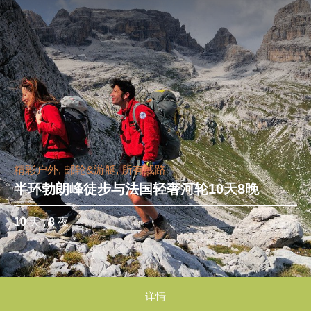
精彩户外, 邮轮&游艇, 所有线路
半环勃朗峰徒步与法国轻奢河轮10天8晚
10
天 ,
8
夜
详情