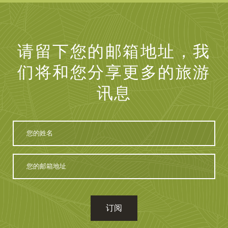
请留下您的邮箱地址，我
们将和您分享更多的旅游
讯息
您
的
姓
名
您
的
邮
箱
地
址