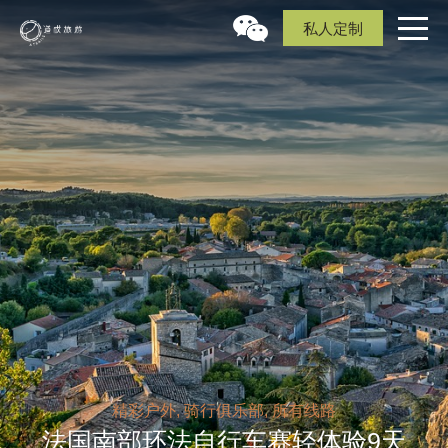
私人定制
精彩户外, 骑行俱乐部, 所有线路
法国南部环法自行车赛轻体验9天