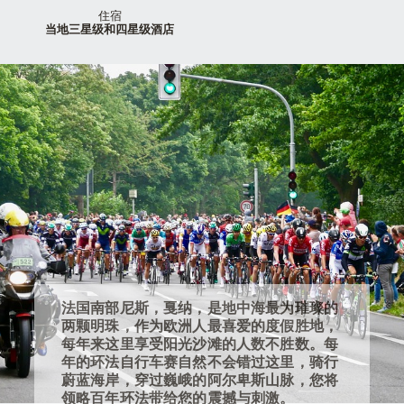
住宿
当地三星级和四星级酒店
法国南部尼斯，戛纳，是地中海最为璀璨的
两颗明珠，作为欧洲人最喜爱的度假胜地，
每年来这里享受阳光沙滩的人数不胜数。每
年的环法自行车赛自然不会错过这里，骑行
蔚蓝海岸，穿过巍峨的阿尔卑斯山脉，您将
领略百年环法带给您的震撼与刺激。