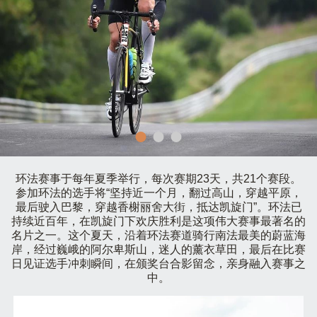
环法赛事于每年夏季举行，每次赛期23天，共21个赛段。
参加环法的选手将“坚持近一个月，翻过高山，穿越平原，
最后驶入巴黎，穿越香榭丽舍大街，抵达凯旋门”。环法已
持续近百年，在凯旋门下欢庆胜利是这项伟大赛事最著名的
名片之一。这个夏天，沿着环法赛道骑行南法最美的蔚蓝海
岸，经过巍峨的阿尔卑斯山，迷人的薰衣草田，最后在比赛
日见证选手冲刺瞬间，在颁奖台合影留念，亲身融入赛事之
中。