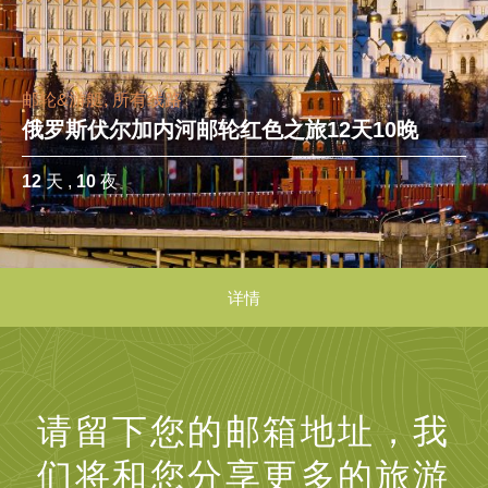
邮轮&游艇, 所有线路
俄罗斯伏尔加内河邮轮红色之旅12天10晚
12
天 ,
10
夜
详情
请留下您的邮箱地址，我
们将和您分享更多的旅游