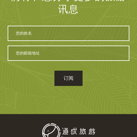
讯息
您
的
姓
名
您
的
邮
箱
地
址