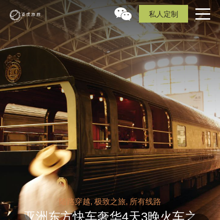
私人定制
陆路穿越, 极致之旅, 所有线路
亚洲东方快车奢华4天3晚火车之