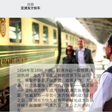
住宿
亚洲东方快车
1854年至1896 年间，欧洲兴起一股铁路旅
游热潮，东方快车在这样的背景下应运而
生。乘客中多是王侯贵族、政界人物、大富
豪、社交名媛等，欧洲东方快车——威尼斯
—辛普伦东方快车成为当时欧洲贵族的最
爱。在威尼斯—辛普伦东方快车的成功运行
之后，亚洲东方快车创造历史般地成为首辆
穿梭于新加坡、马来西亚、曼谷之间的列
车。