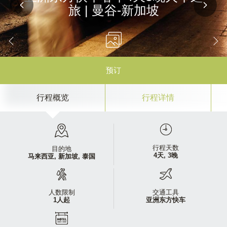
旅 | 曼谷-新加坡
预订
行程概览
行程详情
行程天数
目的地
4天, 3晚
马来西亚,
新加坡,
泰国
人数限制
交通工具
1人起
亚洲东方快车