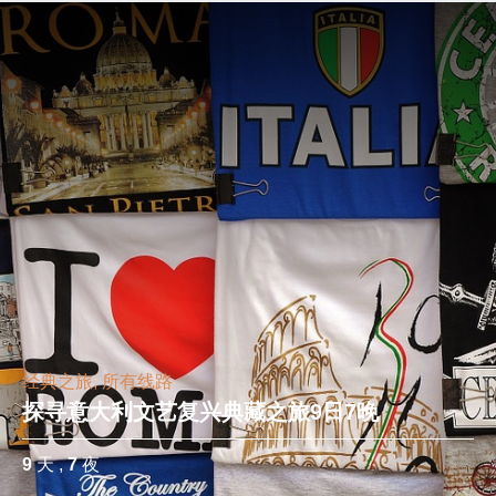
经典之旅, 所有线路
探寻意大利文艺复兴典藏之旅9日7晚
9
天 ,
7
夜