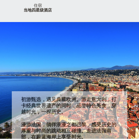
住宿
当地四星级酒店
初游甄选，遇见典藏欧洲。游走意大利，打
卡经典世界遗产的同时，品尝特色美食，穿
越时光，一探历史。
漫游法国，徜徉浪漫之都巴黎，感受历史的
厚重与时尚的跳动相互碰撞。走进法国南
部，在蔚蓝海岸上享受时光。