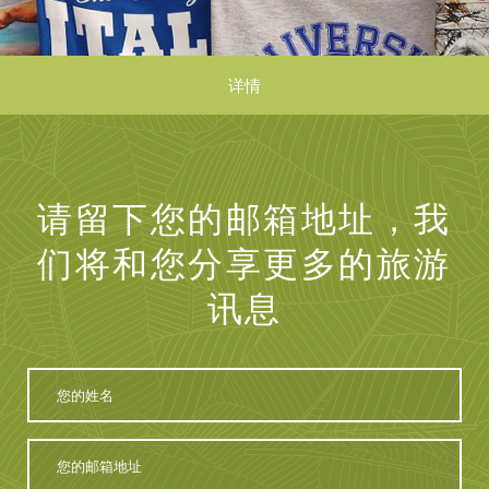
详情
请留下您的邮箱地址，我
们将和您分享更多的旅游
讯息
您
的
姓
名
您
的
邮