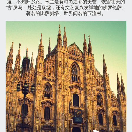
返，不知归乡路。米兰是有时尚之都的美誉，恢宏壮美的
“古“罗马，处处是废墟，还有文艺复兴发祥地的佛罗伦萨、
著名的比萨斜塔、世界闻名的五渔村。