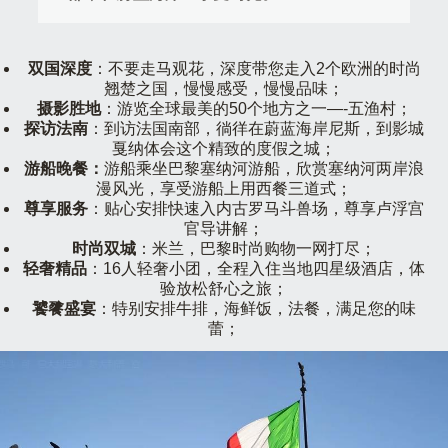
双国深度
：不要走马观花，深度带您走入2个欧洲的时尚
翘楚之国，慢慢感受，慢慢品味；
摄影胜地
：游览全球最美的50个地方之一—-五渔村；
探访法南
：到访法国南部，徜徉在蔚蓝海岸尼斯，到影城
戛纳体会这个精致的度假之城；
游船晚餐：
游船乘坐巴黎塞纳河游船，欣赏塞纳河两岸浪
漫风光，享受游船上用西餐三道式；
尊享服务
：贴心安排快速入内古罗马斗兽场，尊享卢浮宫
官导讲解；
时尚双城
：米兰，巴黎时尚购物一网打尽；
轻奢精品
：16人轻奢小团，全程入住当地四星级酒店，体
验放松舒心之旅；
饕餮盛宴
：特别安排牛排，海鲜饭，法餐，满足您的味
蕾；