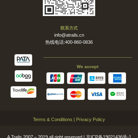
联系方式
info@atrails.cn
热线电话:400-860-0836
We accept
Terms & Conditions
|
Privacy Policy
A Trails 2007 – 2019 all right reserved |
京ICP备19021436号-1