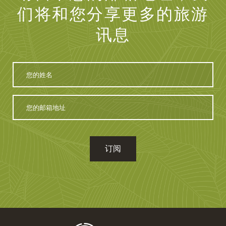
们将和您分享更多的旅游
讯息
您
的
姓
名
您
的
邮
箱
地
址