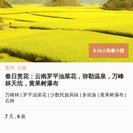
8-16人轻奢小团
贵州,
云南
春日赏花：云南罗平油菜花，弥勒温泉，万峰
林天坑，黄果树瀑布
万峰林 | 罗平油菜花 | 少数民族风味 | 多依族 | 黄果树瀑布 |
石林
7
天 ,
6
夜