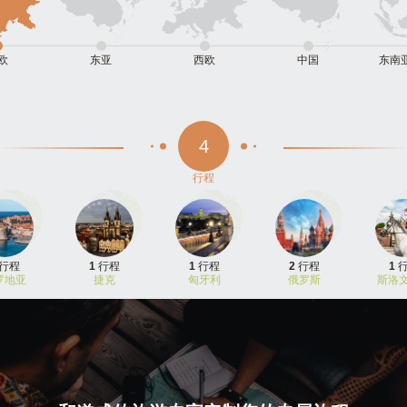
欧
东亚
西欧
中国
东南
4
行程
行程
1
行程
1
行程
2
行程
1
罗地亚
捷克
匈牙利
俄罗斯
斯洛