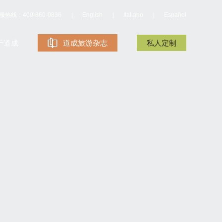
服热线：400-860-0836
English
Italiano
Español
于道成
道成旅游杂志
私人定制