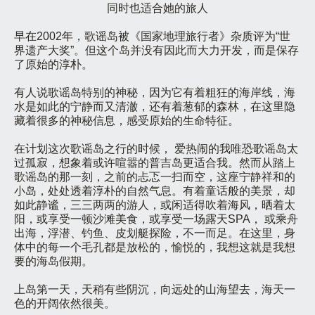
同时也适合她的旅人
早在2002年，歌谣岛被《国家地理旅行者》杂质评为“世
界遗产大奖”。但这个岛并没有因此而大力开发，而是保存
了原始的淳朴。
有人说歌谣岛特别的神秘，因为它有着粗狂的海岸线，海
水是如此的宁静而又清澈，还有着葱郁的森林，在这里隐
藏着很多的神秘信息，感受原始的生命特征。
在计划这次歌谣岛之行的时候， 爱热闹的我唯恐歌谣岛太
过孤寂，想象着或许喧嚣的普吉岛更适合我。然而从踏上
歌谣岛的那一刻，之前的忐忑一扫而空，这座宁静祥和的
小岛，处处透着淳朴的自然气息。有着童话般的美景，却
如此静谧，三三两两的游人，或闲适得吹着海风，晒着太
阳，或享受一顿沙滩美食，或享受一场露天SPA， 或乘舟
出海，浮潜、钓鱼、皮划艇探险，不一而足。在这里，身
体中的每一个毛孔都是放松的，愉悦的，我想这就是我想
要的海岛假期。
上岛第一天，天稍有些阴沉，向远处的山海望去，海天一
色的开阔依然很美。