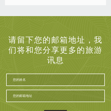
请留下您的邮箱地址，我
们将和您分享更多的旅游
讯息
您
的
姓
名
您
的
邮
箱
地