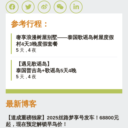
参考行程：
奢享浪漫树屋别墅——泰国歌谣岛树屋度假
村4天3晚度假套餐
5
天 ,
4
夜
【遇见歌谣岛】
泰国普吉岛+歌谣岛5天4晚
5
天 ,
4
夜
最新博客
【道成重磅独家】2025丝路梦享号发车！68800元
起，现在预定解锁早鸟价！