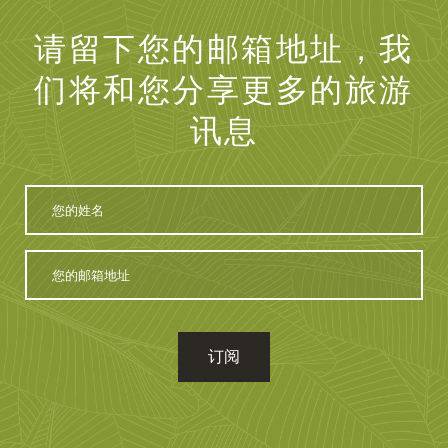
请留下您的邮箱地址，我
们将和您分享更多的旅游
讯息
您
的
姓
名
您
的
邮
箱
地
址