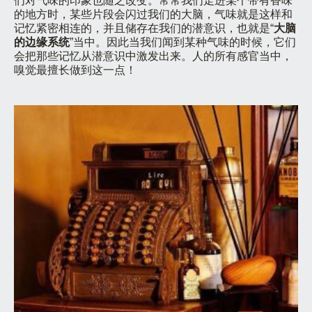
们对气味的印象也随之改变。常常我们走进某个带有香味
的地方时，某些片段会闪过我们的大脑，气味就是这样和
记忆紧密相连的，并且储存在我们的潜意识，也就是“
大脑
的边缘系统
”当中。因此当我们闻到某种气味的时候，它们
会把那些记忆从潜意识中激发出来。人的所有感官当中，
嗅觉最擅长做到这一点！