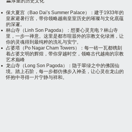
🏛️厚重的历史文化
保大夏宫（Bao Dai’s Summer Palace）：建于1933年的
皇家避暑行宫，带你领略越南皇室历史的璀璨与文化底蕴
的深邃。
林山寺（Linh Son Pagoda）：想要心灵充电？林山寺
里，一步一禅意。这里是都市喧嚣外的宗教文化绿洲，让
你的灵魂得到最纯粹的洗礼与安宁。
占婆塔（Po Nagar Cham Towers）：每一砖一瓦都镌刻
着占婆文明的辉煌，带你穿越时空，领略古代越南的宗教
艺术巅峰
龙山寺（Long Son Pagoda）：隐于翠绿之中的佛国仙
境。踏上石阶，每一步都仿佛步入神圣，让心灵在龙山的
怀抱中寻得一片宁静与祥和。