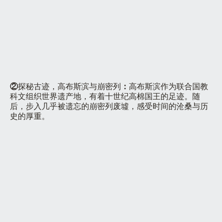
②
探秘古迹，高布斯滨与崩密列
：
高布斯滨作为联合国教
科文组织世界遗产地，有着十世纪高棉国王的足迹。随
后，步入几乎被遗忘的崩密列废墟，感受时间的沧桑与历
史的厚重。