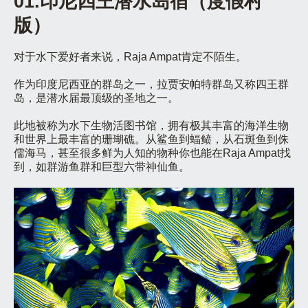
01.印尼四王潜水岛宿（度假村
版）
对于水下爱好者来说，Raja Ampat肯定不陌生。
作为印度尼西亚的群岛之一，拉贾安帕特群岛又称四王群
岛，是潜水届最顶级的圣地之一。
此地被称为水下生物活图书馆，拥有极其丰富的海洋生物
和世界上最丰富的珊瑚礁。从鲨鱼到蝠鲼，从石斑鱼到侏
儒海马，甚至很多鲜为人知的物种你也能在Raja Ampat找
到，如群游鱼群和巨型六带神仙鱼。