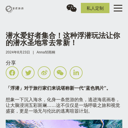
私人定制
潜水爱好者集合！这种浮潜玩法让你
的潜水圣地常去常新！
2024年8月23日
|
Anna邹雨桐
分享
「浮潜」对于旅行家们来说堪称新一代“蓝色鸦片”。
想象一下沉入海水，化身一条悠游的鱼，逃进海底画卷，
让大脑浸润五彩斑斓……这不仅仅是一场呼吸之旅和视觉
盛宴，更是一场无与伦比的逃离喧嚣计划。