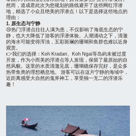
然而，道成君此次为您规划的路线避开了这些网红浮潜
地，精选了小众且绝美的浮潜点！以下是选择这些地点的
理由：
1. 原生态与宁静
😢热门浮潜点往往人满为患，不仅影响了海底生态的宁
静，也大大降低了游客的浮潜体验。人潮涌动之下，清澈
的海水可能变得浑浊，五彩斑斓的珊瑚和鱼群也难以近身
观赏。
👉我们的选择：Koh Kradan、Koh Ngai等岛屿未被过度
开发，作为小而美的浮潜点等人发现，保留了最原始的自
然风貌。这里的水质清澈见底，珊瑚礁保存完好，是众多
热带鱼类的理想栖息地。 游客可以在这片宁静的海域中，
近距离感受大自然的鬼斧神工，享受独一无二的浮潜乐
趣！