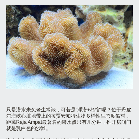
只是潜水未免老生常谈，可若是“浮潜+岛宿”呢？位于丹皮
尔海峡心脏地带上的拉贾安帕特生物多样性生态度假村，
距离Raja Ampat最著名的潜水点只有几分钟，推开房间门
就是乳白色的沙滩。