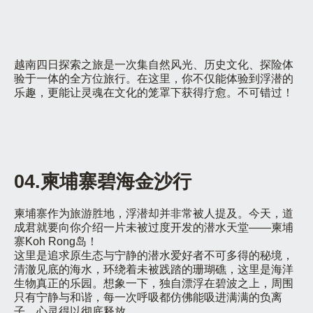
越南四日探索之旅是一次集自然风光、历史文化、探险体
验于一体的全方位旅行。在这里，你不仅能体验到浮潜的
乐趣，更能让灵魂在文化的笼罩下获得疗愈。不可错过！
04.柬埔寨碧海金沙行
柬埔寨作为旅游胜地，浮潜却并非常被人提及。今天，道
成君就要向你介绍一片未被过度开发的潜水天堂——柬埔
寨Koh Rong岛！
这里是追求原生态与宁静的潜水爱好者不可多得的秘境，
清澈见底的海水，环绕着未被践踏的珊瑚礁，这里是海洋
生物真正的乐园。想象一下，独自漂浮在碧波之上，周围
只有宁静与和谐，每一次呼吸都仿佛能吸进满满的负离
子，心灵得以彻底释放。