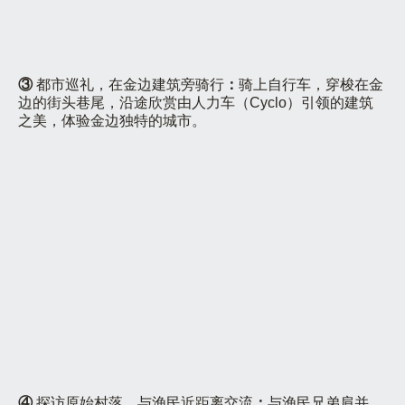
③
都市巡礼，在金边建筑旁骑行
：
骑上自行车，穿梭在金
边的街头巷尾，沿途欣赏由人力车（Cyclo）引领的建筑
之美，体验金边独特的城市。
④
探访原始村落，与渔民近距离交流
：
与渔民兄弟肩并