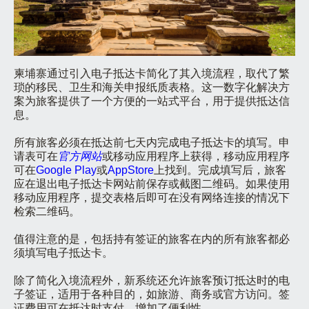
柬埔寨通过引入电子抵达卡简化了其入境流程，取代了繁
琐的移民、卫生和海关申报纸质表格。这一数字化解决方
案为旅客提供了一个方便的一站式平台，用于提供抵达信
息。
所有旅客必须在抵达前七天内完成电子抵达卡的填写。申
请表可在
官方网站
或移动应用程序上获得，移动应用程序
可在
Google Play
或
AppStore
上找到。完成填写后，旅客
应在退出电子抵达卡网站前保存或截图二维码。如果使用
移动应用程序，提交表格后即可在没有网络连接的情况下
检索二维码。
值得注意的是，包括持有签证的旅客在内的所有旅客都必
须填写电子抵达卡。
除了简化入境流程外，新系统还允许旅客预订抵达时的电
子签证，适用于各种目的，如旅游、商务或官方访问。签
证费用可在抵达时支付，增加了便利性。