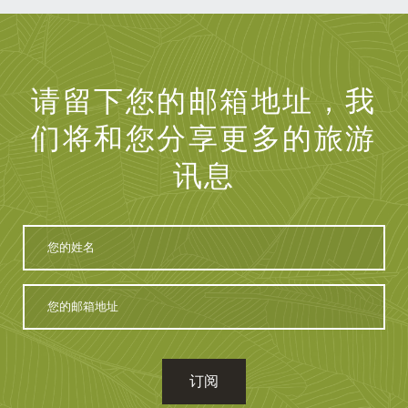
请留下您的邮箱地址，我
们将和您分享更多的旅游
讯息
您
的
姓
名
您
的
邮
箱
地
址